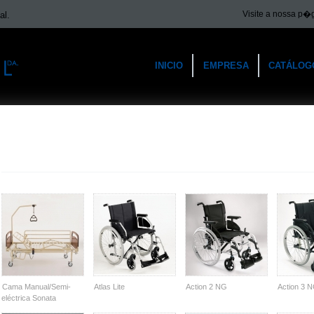
Visite a nossa p�
al.
INICIO
EMPRESA
CATÁLOG
Cama Manual/Semi-
Atlas Lite
Action 2 NG
Action 3 
eléctrica Sonata