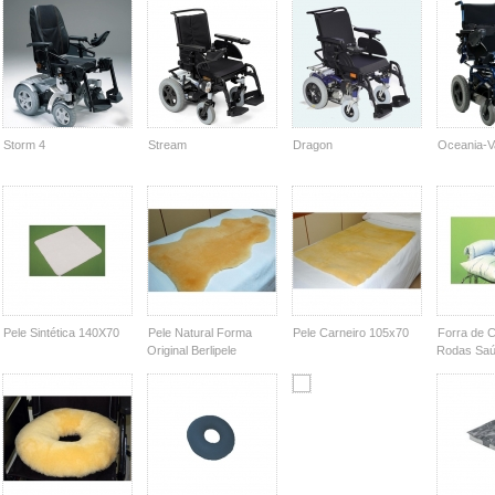
Storm 4
Stream
Dragon
Oceania-Va
Pele Sintética 140X70
Pele Natural Forma
Pele Carneiro 105x70
Forra de C
Original Berlipele
Rodas Saú