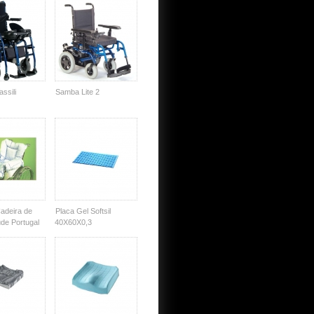
ssili
Samba Lite 2
adeira de
Placa Gel Softsil
de Portugal
40X60X0,3