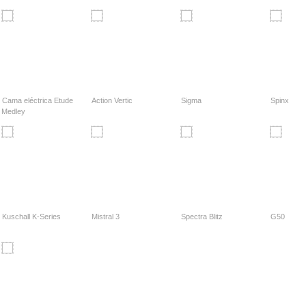
Cama eléctrica Etude
Action Vertic
Sigma
Spinx
Medley
Kuschall K-Series
Mistral 3
Spectra Blitz
G50