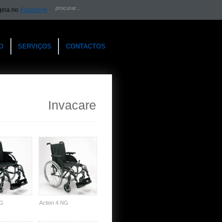
gina no
Facebook
O
SERVIÇOS
CONTACTOS
Invacare
NG
Action 4 NG