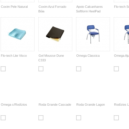
Coxim Pele Natural
Coxim Azul Forrado
Apoio Calcanhares
Flo-tech S
Bóia
Softform HeelPad
Flo-tech Lite Visco
Gel Mousse Dune
Omega Classica
Omega Ajus
C333
Omega c/Rodízios
Roda Grande Cascade
Roda Grande Lagon
Rodízios 