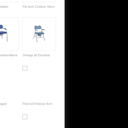
olution
Flo-tech Contour Visco
tável Altura
Omega de Encartar
Lagon
Flexível Finesse 9cm