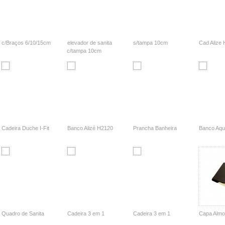
c/Braços 6/10/15cm
elevador de sanita
s/tampa 10cm
Cad Alize
c/tampa 10cm
Cadeira Duche I-Fit
Banco Alizé H2120
Prancha Banheira
Banco Aqu
Quadro de Sanita
Cadeira 3 em 1
Cadeira 3 em 1
Capa Almo