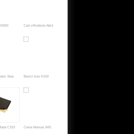
 H3000
Cad c/Rodizios Alizé
atec Step
Banco Iseo H100
fada C333
Cama Manual JMS