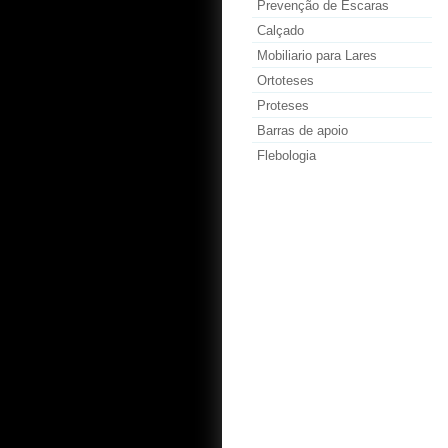
Prevenção de Escaras
Calçado
Mobiliario para Lares
Ortoteses
Proteses
Barras de apoio
Flebologia